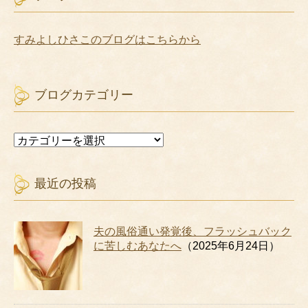
すみよしひさこのブログはこちらから
ブログカテゴリー
ブ
ロ
グ
カ
最近の投稿
テ
ゴ
リ
夫の風俗通い発覚後、フラッシュバック
ー
に苦しむあなたへ
（2025年6月24日）