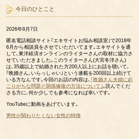
今日のひとこと
2026年8月7日
匿名電話相談サイト｢エキサイトお悩み相談室｣で2018年
6月から相談員をさせていただいてます｡エキサイトを通
して､東洋経済オンラインのライターさんの取材に協力さ
せていただきました｡このライターさん(大宮冬洋さん)
は､35歳以上で結婚された方200人以上にお話を聴いて､
｢晩婚さん､いらっしゃい｣という連載を200回以上続けて
いる方なんです｡今回のお話の内容は､
｢晩婚さん夫婦に起
こりがちな問題と関係修復の方法について｣
｡読んでくだ
さる方に､何か少しでも参考になれば幸いです｡
YouTubeに
動画をあげています｡
男性が関わりたくない女性の特徴