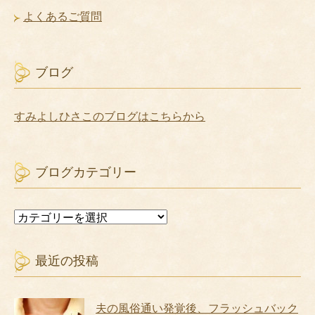
よくあるご質問
ブログ
すみよしひさこのブログはこちらから
ブログカテゴリー
ブ
ロ
グ
カ
最近の投稿
テ
ゴ
リ
夫の風俗通い発覚後、フラッシュバック