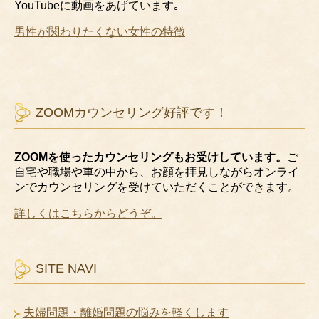
YouTubeに
動画をあげています｡
男性が関わりたくない女性の特徴
ZOOMカウンセリング好評です！
ZOOMを使ったカウンセリングもお受けしています。
ご
自宅や職場や車の中から、お顔を拝見しながらオンライ
ンでカウンセリングを受けていただくことができます。
詳しくはこちらからどうぞ。
SITE NAVI
夫婦問題・離婚問題の悩みを軽くします