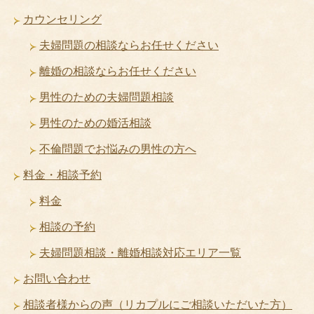
カウンセリング
夫婦問題の相談ならお任せください
離婚の相談ならお任せください
男性のための夫婦問題相談
男性のための婚活相談
不倫問題でお悩みの男性の方へ
料金・相談予約
料金
相談の予約
夫婦問題相談・離婚相談対応エリア一覧
お問い合わせ
相談者様からの声（リカプルにご相談いただいた方）