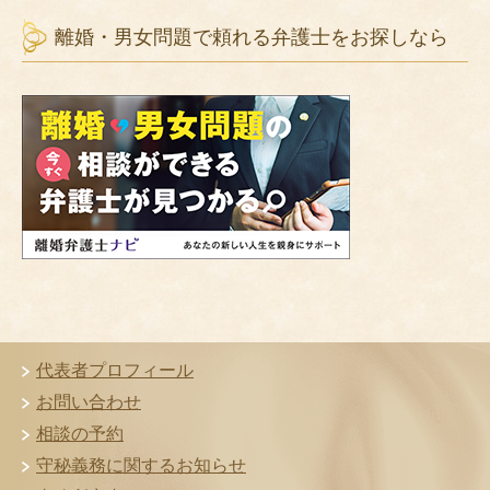
離婚・男女問題で頼れる弁護士をお探しなら
代表者プロフィール
お問い合わせ
相談の予約
守秘義務に関するお知らせ