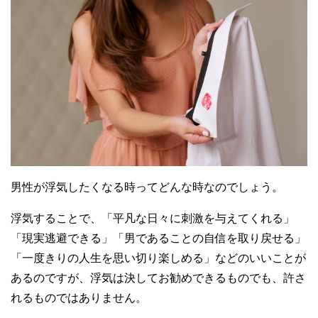
男性が浮気したくなる時ってどんな時なのでしょう。
浮気することで、「平凡な日々に刺激を与えてくれる」
「現実逃避できる」「男であることの自信を取り戻せる」
「一度きりの人生を思い切り楽しめる」などのいいことが
あるのですが、浮気は決してお勧めできるものでも、許さ
れるものではありません。