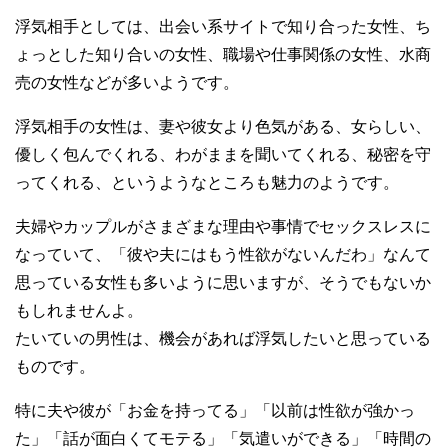
浮気相手としては、出会い系サイトで知り合った女性、ち
ょっとした知り合いの女性、職場や仕事関係の女性、水商
売の女性などが多いようです。
浮気相手の女性は、妻や彼女より色気がある、女らしい、
優しく包んでくれる、わがままを聞いてくれる、秘密を守
ってくれる、というようなところも魅力のようです。
夫婦やカップルがさまざまな理由や事情でセックスレスに
なっていて、「彼や夫にはもう性欲がないんだわ」なんて
思っている女性も多いように思いますが、そうでもないか
もしれませんよ。
たいていの男性は、機会があれば浮気したいと思っている
ものです。
特に夫や彼が「お金を持ってる」「以前は性欲が強かっ
た」「話が面白くてモテる」「気遣いができる」「時間の