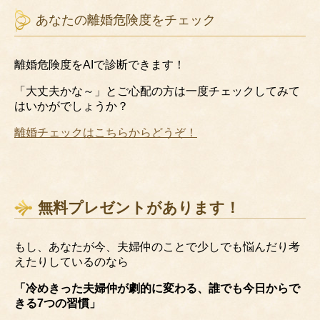
あなたの離婚危険度をチェック
離婚危険度をAIで診断できます！
「大丈夫かな～」とご心配の方は一度チェックしてみて
はいかがでしょうか？
離婚チェックはこちらからどうぞ！
無料プレゼントがあります！
もし、あなたが今、夫婦仲のことで少しでも悩んだり考
えたりしているのなら
「冷めきった夫婦仲が劇的に変わる、誰でも今日からで
きる7つの習慣」