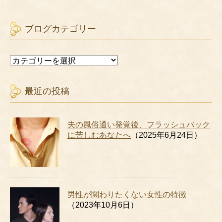
ブログカテゴリー
ブ
ロ
グ
カ
最近の投稿
テ
ゴ
リ
夫の風俗通い発覚後、フラッシュバック
ー
に苦しむあなたへ
（2025年6月24日）
男性が関わりたくない女性の特徴
（2023年10月6日）