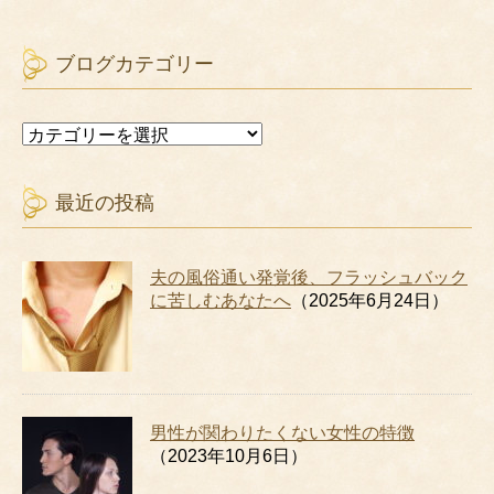
ブログカテゴリー
ブ
ロ
グ
カ
最近の投稿
テ
ゴ
リ
夫の風俗通い発覚後、フラッシュバック
ー
に苦しむあなたへ
（2025年6月24日）
男性が関わりたくない女性の特徴
（2023年10月6日）