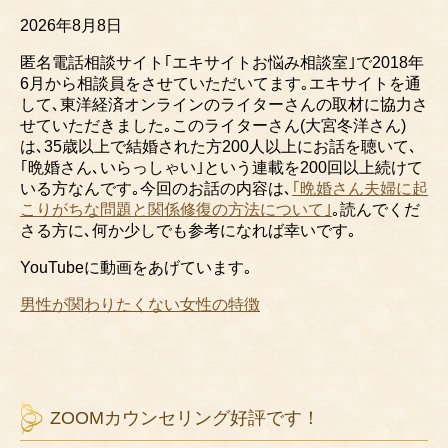
2026年8月8日
匿名電話相談サイト｢エキサイトお悩み相談室｣で2018年
6月から相談員をさせていただいてます｡エキサイトを通
して､東洋経済オンラインのライターさんの取材に協力さ
せていただきました｡このライターさん(大宮冬洋さん)
は､35歳以上で結婚された方200人以上にお話を聴いて､
｢晩婚さん､いらっしゃい｣という連載を200回以上続けて
いる方なんです｡今回のお話の内容は､
｢晩婚さん夫婦に起
こりがちな問題と関係修復の方法について｣
｡読んでくだ
さる方に､何か少しでも参考になれば幸いです｡
YouTubeに
動画をあげています｡
男性が関わりたくない女性の特徴
ZOOMカウンセリング好評です！