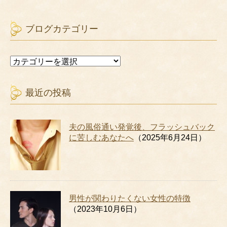
ブログカテゴリー
ブ
ロ
グ
カ
最近の投稿
テ
ゴ
リ
夫の風俗通い発覚後、フラッシュバック
ー
に苦しむあなたへ
（2025年6月24日）
男性が関わりたくない女性の特徴
（2023年10月6日）