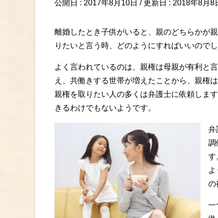
公開日 :
2017年8月10日
/ 更新日 :
2018年8月8
離婚したとき子供がいると、親のどちらかが親
りたいと言う時、どのようにすればいいのでし
よく言われているのは、親権は母親が有利と言
え、共働きする世帯が増えたことから、親権は
親権を取りたい人の多くは弁護士に依頼します
きるわけでもないようです。
弁
調
す
よ
の
一