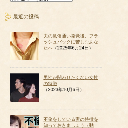
ロ
グ
カ
最近の投稿
テ
ゴ
リ
夫の風俗通い発覚後、フラ
ー
ッシュバックに苦しむあな
たへ
（2025年6月24日）
男性が関わりたくない女性
の特徴
（2023年10月6日）
不倫をしている妻の特徴を
知っておきましょう（動