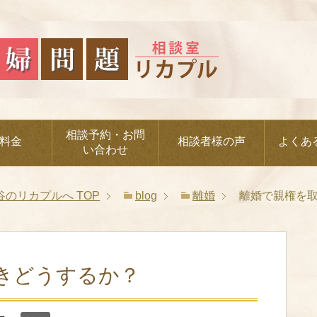
相談予約・お問
料金
相談者様の声
よくあ
い合わせ
谷のリカプルへ
TOP
blog
離婚
離婚で親権を
きどうするか？