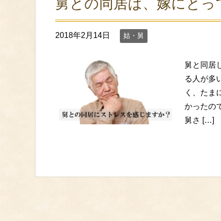
舅との同居は、嫁にとっ
2018年2月14日
姑・舅
舅と同居
る人が多
く、たま
かったの
舅さ […]