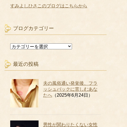
すみよしひさこのブログはこちらから
ブログカテゴリー
ブ
ロ
グ
カ
最近の投稿
テ
ゴ
リ
夫の風俗通い発覚後、フラ
ー
ッシュバックに苦しむあな
たへ
（2025年6月24日）
男性が関わりたくない女性