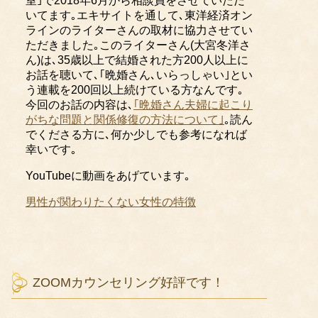
室｣で2018年6月から相談員をさせていただ
いてます｡エキサイトを通して､東洋経済オン
ラインのライターさんの取材に協力させてい
ただきました｡このライターさん(大宮冬洋さ
ん)は､35歳以上で結婚された方200人以上に
お話を聴いて､｢晩婚さん､いらっしゃい｣とい
う連載を200回以上続けている方なんです｡
今回のお話の内容は､
｢晩婚さん夫婦に起こり
がちな問題と関係修復の方法について｣
｡読ん
でくださる方に､何か少しでも参考になれば
幸いです｡
YouTubeに
動画をあげています｡
男性が関わりたくない女性の特徴
ZOOMカウンセリング好評です！