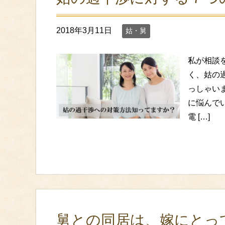
2018年3月11日
姑・舅
私が相談
く、姑の
っしゃい
に悩んで
電 […]
舅との同居は、嫁にとっ