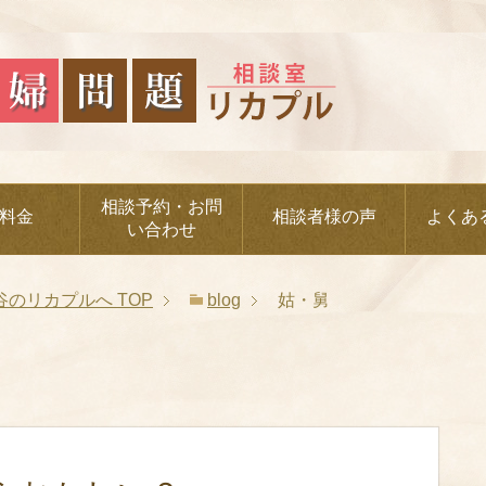
相談予約・お問
料金
相談者様の声
よくあ
い合わせ
谷のリカプルへ
TOP
blog
姑・舅