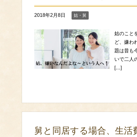
2018年2月8日
姑・舅
姑のこと
ど、嫌わ
題は昔も
いで二人
[…]
舅と同居する場合、生活