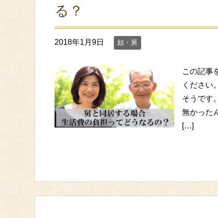
る？
2018年1月9日
姑・舅
この記事
ください
そうです
無かった
[…]