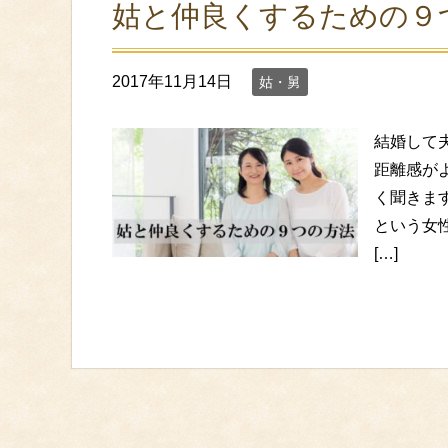
姑と仲良くするための９
2017年11月14日
姑・舅
結婚して
距離感が
く聞きま
という女
[…]