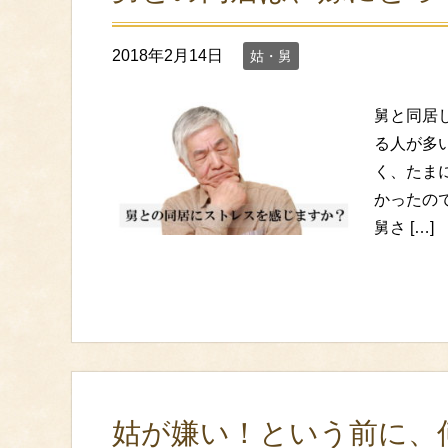
2018年2月14日
姑・舅
舅と同居
る人が多
く、たま
かったの
舅さ […]
姑が嫌い！という前に、