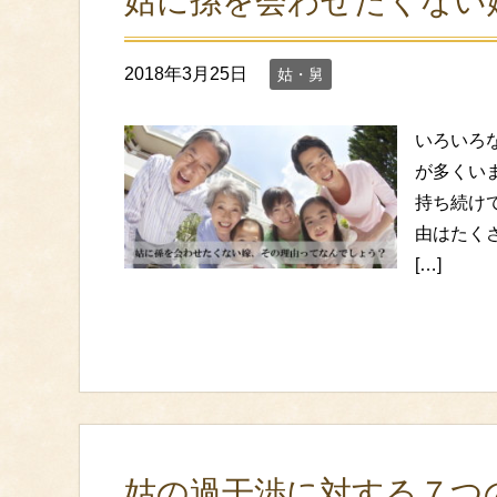
姑に孫を会わせたくない
2018年3月25日
姑・舅
いろいろ
が多くい
持ち続け
由はたく
[…]
姑の過干渉に対する７つ