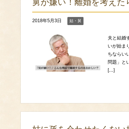
舅が嫌い！離婚を考えた
2018年5月3日
姑・舅
夫と結婚
いが始ま
ちならい
問題」と
[…]