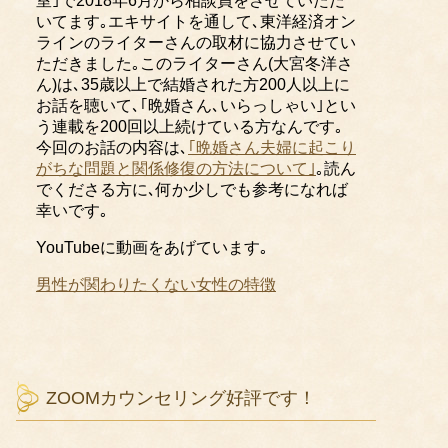
室｣で2018年6月から相談員をさせていただ
いてます｡エキサイトを通して､東洋経済オン
ラインのライターさんの取材に協力させてい
ただきました｡このライターさん(大宮冬洋さ
ん)は､35歳以上で結婚された方200人以上に
お話を聴いて､｢晩婚さん､いらっしゃい｣とい
う連載を200回以上続けている方なんです｡
今回のお話の内容は､
｢晩婚さん夫婦に起こり
がちな問題と関係修復の方法について｣
｡読ん
でくださる方に､何か少しでも参考になれば
幸いです｡
YouTubeに
動画をあげています｡
男性が関わりたくない女性の特徴
ZOOMカウンセリング好評です！