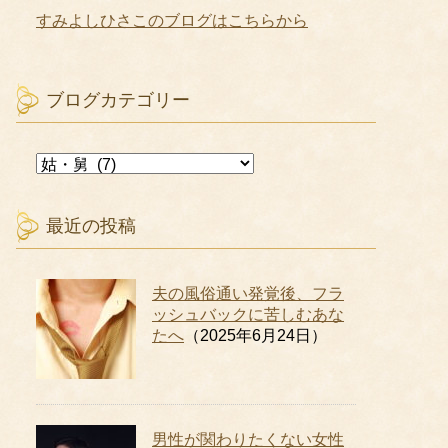
すみよしひさこのブログはこちらから
ブログカテゴリー
ブ
ロ
グ
カ
最近の投稿
テ
ゴ
リ
夫の風俗通い発覚後、フラ
ー
ッシュバックに苦しむあな
たへ
（2025年6月24日）
男性が関わりたくない女性