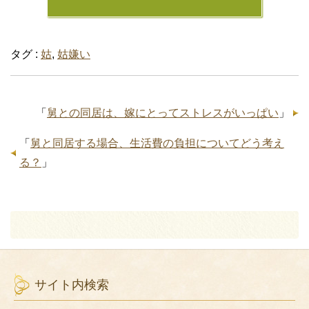
タグ :
姑
,
姑嫌い
「
舅との同居は、嫁にとってストレスがいっぱい
」
「
舅と同居する場合、生活費の負担についてどう考え
る？
」
サイト内検索